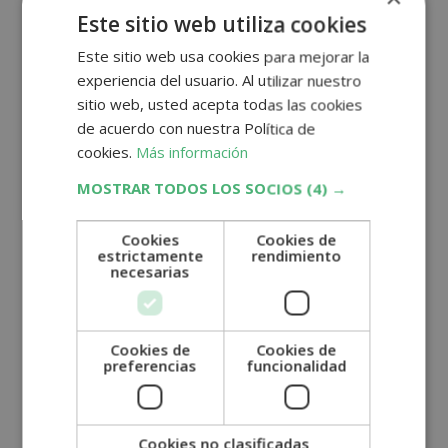
Este sitio web utiliza cookies
de un año. Este período proporciona una base sólida y
completa para los estudiantes que buscan formarse en
Este sitio web usa cookies para mejorar la
esta área. Sin embargo, uno de los aspectos destacables
experiencia del usuario. Al utilizar nuestro
de estos cursos es su flexibilidad. Los estudiantes tienen
sitio web, usted acepta todas las cookies
la oportunidad de …
Leer más
de acuerdo con nuestra Política de
cookies.
Más información
MOSTRAR TODOS LOS SOCIOS
(4) →
¿Qué hay que estudiar
Cookies
Cookies de
estrictamente
rendimiento
para ser auxiliar de
necesarias
veterinaria?
Cookies de
Cookies de
preferencias
funcionalidad
Para convertirte en auxiliar de veterinaria, es
fundamental adquirir una formación adecuada que te
prepare para desempeñar diversas tareas en clínicas
Cookies no clasificadas