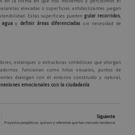
uyen en la forma en que nos movemos y percibimos el
asarelas elevadas o superficies antideslizantes juegan
stenibilidad. Estas superficies pueden
guiar recorridos
,
l agua
y
definir áreas diferenciadas
sin necesidad de
dores, estanques o estructuras simbólicas que otorgan
 adornos: funcionan como hitos visuales, puntos de
entes dialogan con el entorno construido y natural,
nexiones emocionales con la ciudadanía
.
Siguiente
Proyectos paisajísticos: qué son y referentes que han marcado tendencia