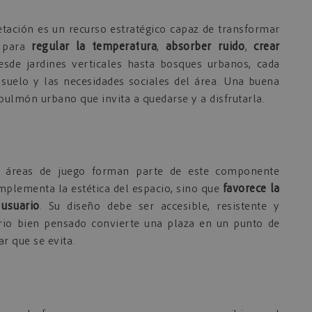
etación es un recurso estratégico capaz de transformar
e para
regular la temperatura
,
absorber ruido
,
crear
esde jardines verticales hasta bosques urbanos, cada
l suelo y las necesidades sociales del área. Una buena
pulmón urbano que invita a quedarse y a disfrutarla.
s y áreas de juego forman parte de este componente
omplementa la estética del espacio, sino que
favorece la
usuario
. Su diseño debe ser accesible, resistente y
ario bien pensado convierte una plaza en un punto de
r que se evita.