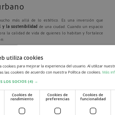
 urbano
ucho más allá de lo estético. Es una inversión que
 y la sostenibilidad
de una ciudad. Cuando un espacio
ora la calidad de vida de quienes lo habitan y fortalece
on:
n ayuda a filtrar partículas contaminantes y refresca
eb utiliza cookies
bien diseñados generan calma, mejoran el estado de
 cookies para mejorar la experiencia del usuario. Al utilizar nuest
s las cookies de acuerdo con nuestra Política de cookies.
Más in
mentan la atracción turística, la inversión inmobiliaria
S LOS SOCIOS
(4) →
se en bicicleta resulta más agradable y seguro en
Cookies de
Cookies de
Cookies de
e
rendimiento
preferencias
funcionalidad
a interacción, el encuentro comunitario y el sentido de