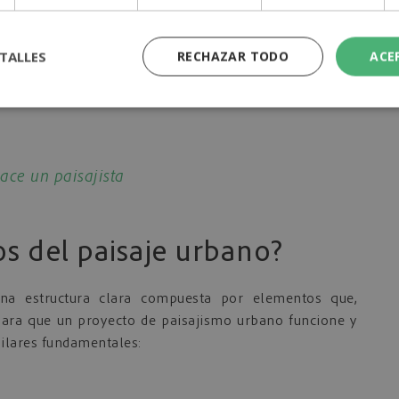
es vegetales y animales que revitalizan el ecosistema
TALLES
RECHAZAR TODO
ACE
ace un paisajista
os del paisaje urbano?
una estructura clara compuesta por elementos que,
Para que un proyecto de paisajismo urbano funcione y
pilares fundamentales: