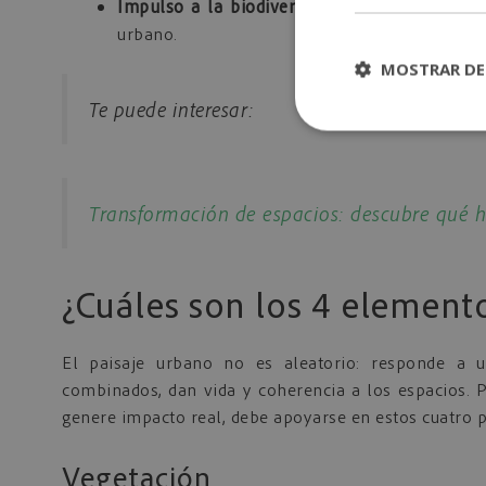
Impulso a la biodiversidad
. Introduce especi
urbano.
MOSTRAR DE
Te puede interesar:
Transformación de espacios: descubre qué h
¿Cuáles son los 4 element
El paisaje urbano no es aleatorio: responde a 
combinados, dan vida y coherencia a los espacios. 
genere impacto real, debe apoyarse en estos cuatro 
Vegetación