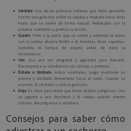
Siéntate
. Una de las primeras órdenes que debe aprender.
Sostén una golosina sobre su cabeza y muévela hacia atrás
hasta que se siente de forma natural. Refuérzalo con la
palabra «siéntate» y premia su acción.
Quieto
. Pide a tu perro que se siente y extiende la mano
con la palma abierta frente a él mientras dices «quieto».
Aumenta el tiempo de espera antes de darle la
recompensa.
Ven
. Usa una voz amigable y agáchate para llamarlo.
Recompensa su obediencia con caricias o premios.
Échate o túmbate
. Indica «siéntate», luego muéstrale un
premio y deslízalo lentamente hacia el suelo. Cuando se
acueste, di «échate» y dale la golosina.
Deja
. Es clave para evitar que tome objetos peligrosos. Usa
un juguete o una chuchería y di «deja» cuando intente
tomarlo. Recompensa si obedece.
Consejos para saber cómo
adiestrar a un cachorro