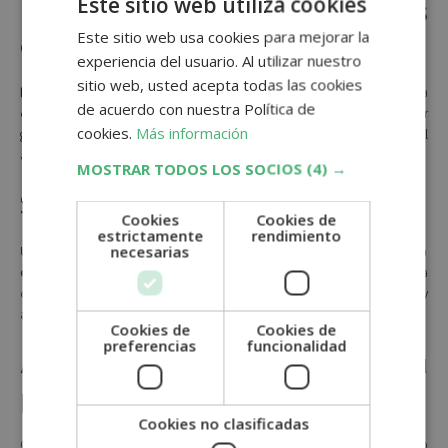
Este sitio web utiliza cookies
Refuerza los buenos
comportamientos
Este sitio web usa cookies para mejorar la
experiencia del usuario. Al utilizar nuestro
sitio web, usted acepta todas las cookies
Premia inmediatamente cuando realice una acción correcta
para
de acuerdo con nuestra Política de
que asocie la conducta con el refuerzo positivo. Puedes usar
cookies.
Más información
golosinas, caricias o palabras de aliento para reforzar el
aprendizaje.
MOSTRAR TODOS LOS SOCIOS
(4) →
Sé constante y claro
Cookies
Cookies de
estrictamente
rendimiento
necesarias
Usa siempre las mismas palabras y gestos para cada orden. La
coherencia en el adiestramiento facilita el aprendizaje
y la
comprensión del cachorro. Evita dar órdenes contradictorias y
asegúrate de reforzar los comandos de forma regular.
Cookies de
Cookies de
preferencias
funcionalidad
Adapta el entrenamiento a su
personalidad
Cookies no clasificadas
Cada cachorro es diferente, algunos pueden aprender más rápido