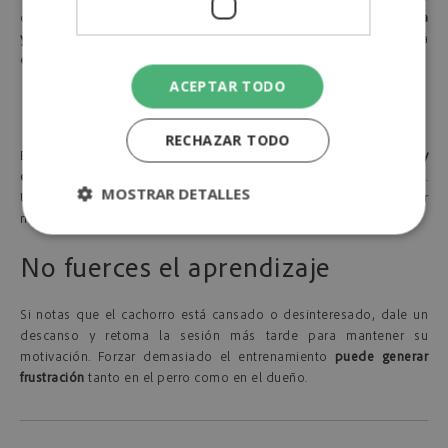
que otros.
Ajusta el ritmo y la metodología a su nivel de respuesta
y temperamento
. Si un método no funciona, prueba con otro hasta
encontrar el que mejor se adapte a su estilo de aprendizaje.
ACEPTAR TODO
Fomenta la socialización
RECHAZAR TODO
Exponer al cachorro a
diferentes entornos, sonidos, personas y
otros animales
ayudará a que sea un perro equilibrado y seguro.
MOSTRAR DETALLES
Una socialización adecuada reduce la probabilidad de desarrollar
miedos o agresividad en el futuro.
No fuerces el aprendizaje
Si notas que el cachorro está cansado o desinteresado, dale un
descanso y retoma la sesión más tarde para mantener su
motivación. Forzar demasiado el entrenamiento
puede generar
frustración
tanto en el perro como en el dueño.