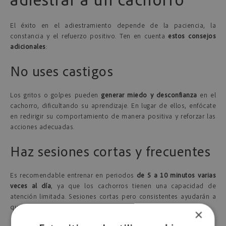
El éxito en el adiestramiento depende de la paciencia, la
constancia y el refuerzo positivo. Ten en cuenta
estos consejos
adicionales
:
No uses castigos
Los gritos o golpes pueden
generar miedo y desconfianza
en el
cachorro, dificultando su aprendizaje. En lugar de ellos, enfócate
en redirigir su comportamiento de manera positiva y reforzar las
acciones adecuadas.
Haz sesiones cortas y frecuentes
Es recomendable entrenar en periodos
de 5 a 10 minutos varias
veces al día
, ya que los cachorros tienen una capacidad de
atención limitada. Sesiones cortas pero consistentes ayudarán a
que asocie mejor los comandos con las recompensas.
×