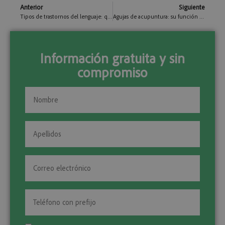
Anterior
Siguiente
Tipos de trastornos del lenguaje: qué son y ejemplos
Agujas de acupuntura: su función y los tipos que existen
Información gratuita y sin
compromiso
Nombre
y
apellidos
Apellidos
(Obligatorio)
(Obligatorio)
Email
(Obligatorio)
Teléfono
(Obligatorio)