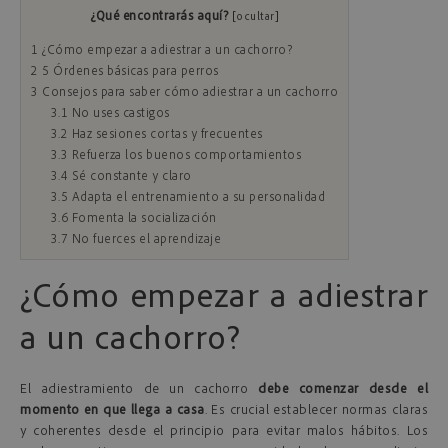
¿Qué encontrarás aquí?
[
ocultar
]
1
¿Cómo empezar a adiestrar a un cachorro?
2
5 Órdenes básicas para perros
3
Consejos para saber cómo adiestrar a un cachorro
3.1
No uses castigos
3.2
Haz sesiones cortas y frecuentes
3.3
Refuerza los buenos comportamientos
3.4
Sé constante y claro
3.5
Adapta el entrenamiento a su personalidad
3.6
Fomenta la socialización
3.7
No fuerces el aprendizaje
¿Cómo empezar a adiestrar
a un cachorro?
El adiestramiento de un cachorro
debe comenzar desde el
momento en que llega a casa
. Es crucial establecer normas claras
y coherentes desde el principio para evitar malos hábitos. Los