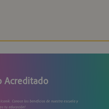
o Acreditado
 Iconik. Conoce los beneficios de nuestra escuela y
os tu educación!