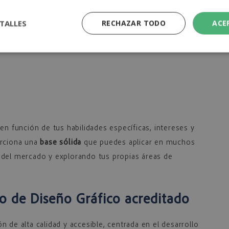
TALLES
RECHAZAR TODO
ACE
en función de tus habilidades específicas, intereses y
orciona una
base sólida
que puedes aplicar en muchos
 del mercado y explorando tus propias áreas de
so de Diseño Gráfico acreditado
 de alta calidad y accesible, centrada en el desarrollo