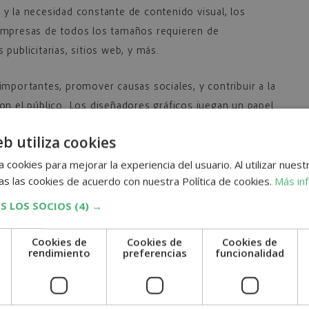
al y la necesidad constante de contenido visual, los
Empresas de todos los tamaños requieren de
publicitarias, sitios web, y más.
importantes, promover causas sociales, y contribuir a la
on el público. Los diseñadores gráficos juegan un papel
ación de ideas
que pueden cambiar percepciones y
eb utiliza cookies
 cookies para mejorar la experiencia del usuario. Al utilizar nuest
 de Diseño Gráfico
s las cookies de acuerdo con nuestra Política de cookies.
Más in
S LOS SOCIOS
(4) →
de
oportunidades profesionales
en diferentes sectores.
fesionales para quienes estudian diseño gráfico:
Cookies de
Cookies de
Cookies de
e
rendimiento
preferencias
funcionalidad