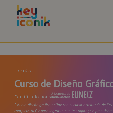
DISEÑO
Curso de Diseño Gráfic
Certificado por
Estudia diseño gráfico online con el curso acreditado de Key
completa tu CV para lograr lo que te propongas: ¡impulsam