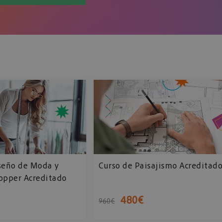
seño de Moda y
Curso de Paisajismo Acreditad
opper Acreditado
480
€
960
€