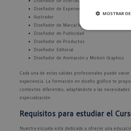
Diseñador de Interfaces (UI)
Diseñador de Experiencia de Usuario (UX)
MOSTRAR DE
Ilustrador
Diseñador de Marca/Identidad Corporativa
Diseñador de Publicidad
Diseñador de Productos
Diseñador Editorial
Diseñador de Animación y Motion Graphics
Cada una de estas salidas profesionales puede variar 
experiencia. La formación en diseño gráfico te prop
contextos diferentes, adaptándote a las necesidades
especialización.
Requisitos para estudiar el Cur
Nuestra escuela está dedicada a ofrecer una educación