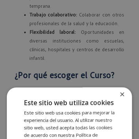
temprana.
Trabajo colaborativo:
Colaborar con otros
profesionales de la salud y la educación.
Flexibilidad laboral:
Oportunidades en
diversas instituciones como escuelas,
clínicas, hospitales y centros de desarrollo
infantil.
¿Por qué escoger el Curso?
Cursar nuestra formación de Logopedia y
×
Atención Temprana, te garantiza una educación
Este sitio web utiliza cookies
de
excelencia
, avalada por estándares
Este sitio web usa cookies para mejorar la
reconocidos en el sector. La acreditación
experiencia del usuario. Al utilizar nuestro
asegura que el programa cumple con estrictos
sitio web, usted acepta todas las cookies
criterios de
enseñanza, contenido y resultados.
de acuerdo con nuestra Política de